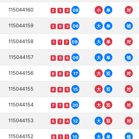
115044160
08
小
单
对
2
3
3
115044159
06
大
单
错
3
0
3
115044158
09
大
单
对
1
1
7
115044157
06
大
单
错
0
0
6
115044156
17
大
双
对
8
6
3
115044155
15
大
双
对
4
6
5
115044154
20
大
双
对
7
7
6
115044153
12
大
双
对
5
3
4
115044152
10
大
单
错
8
1
1