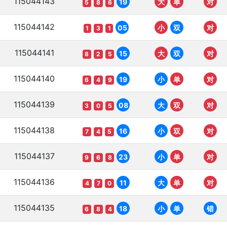
115044143
19
大
单
对
5
8
6
115044142
05
小
双
对
1
3
1
115044141
15
大
双
对
8
2
5
115044140
19
小
单
对
6
4
9
115044139
08
大
双
对
3
0
5
115044138
16
小
双
对
7
4
5
115044137
23
小
单
对
9
6
8
115044136
11
大
单
对
4
7
0
115044135
18
小
单
错
6
8
4