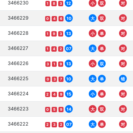
3466230
12
小
双
对
1
8
3
3466229
10
大
双
对
0
4
6
3466228
13
小
单
对
1
9
3
3466227
07
大
单
对
1
4
2
3466226
13
小
双
对
3
1
9
3466225
10
大
单
错
0
3
7
3466224
15
小
单
对
2
4
9
3466223
14
大
双
对
0
5
9
3466222
07
大
单
对
2
3
2