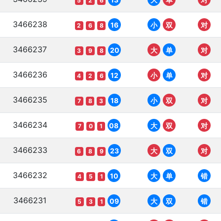
5
2
6
3466238
16
小
双
对
2
6
8
3466237
20
大
单
对
3
9
8
3466236
12
小
单
对
4
2
6
3466235
18
小
双
对
7
8
3
3466234
08
大
双
对
7
0
1
3466233
23
大
双
对
6
8
9
3466232
10
大
单
错
4
5
1
3466231
09
大
双
错
5
3
1