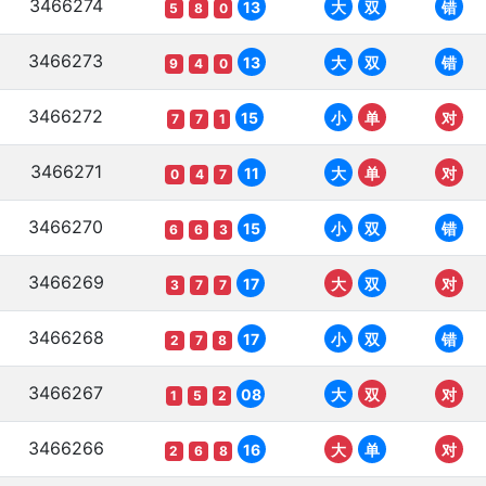
3466274
13
大
双
错
5
8
0
3466273
13
大
双
错
9
4
0
3466272
15
小
单
对
7
7
1
3466271
11
大
单
对
0
4
7
3466270
15
小
双
错
6
6
3
3466269
17
大
双
对
3
7
7
3466268
17
小
双
错
2
7
8
3466267
08
大
双
对
1
5
2
3466266
16
大
单
对
2
6
8