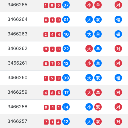
3466265
07
小
单
对
1
6
0
3466264
01
大
双
错
0
1
0
3466263
10
大
单
错
2
4
4
3466262
22
大
单
对
9
7
6
3466261
12
小
单
对
5
7
0
3466260
09
大
双
错
1
5
3
3466259
17
大
单
对
4
8
5
3466258
14
小
双
对
9
4
1
3466257
12
大
双
对
7
1
4