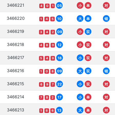
3466221
05
小
单
对
4
0
1
3466220
10
大
单
错
1
4
5
3466219
09
小
双
对
3
4
2
3466218
12
小
双
对
4
8
0
3466217
18
小
双
对
5
4
9
3466216
09
大
双
错
1
0
8
3466215
22
小
双
对
6
9
7
3466214
17
小
单
对
7
8
2
3466213
13
大
单
对
1
6
6