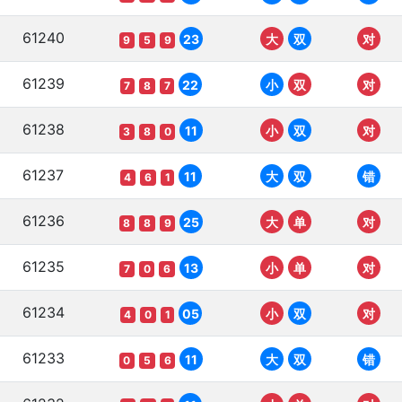
61240
23
大
双
对
9
5
9
61239
22
小
双
对
7
8
7
61238
11
小
双
对
3
8
0
61237
11
大
双
错
4
6
1
61236
25
大
单
对
8
8
9
61235
13
小
单
对
7
0
6
61234
05
小
双
对
4
0
1
61233
11
大
双
错
0
5
6