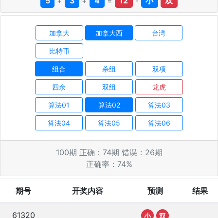
5
+
3
+
4
=
12
-
小
双
加拿大
加拿大西
台湾
比特币
组合
杀组
双项
四余
双组
龙虎
算法01
算法02
算法03
算法04
算法05
算法06
100
期 正确：
74
期 错误：
26
期
正确率：
74
%
期号
开奖内容
预测
结果
61320
小
双