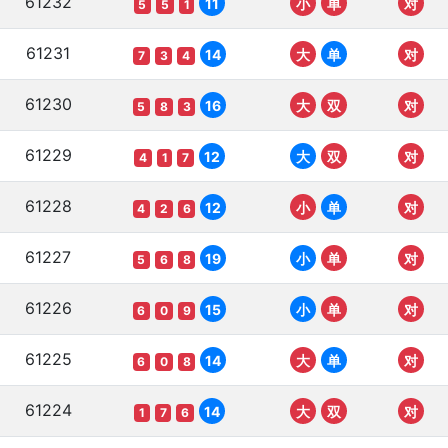
61232
11
小
单
对
5
5
1
61231
14
大
单
对
7
3
4
61230
16
大
双
对
5
8
3
61229
12
大
双
对
4
1
7
61228
12
小
单
对
4
2
6
61227
19
小
单
对
5
6
8
61226
15
小
单
对
6
0
9
61225
14
大
单
对
6
0
8
61224
14
大
双
对
1
7
6