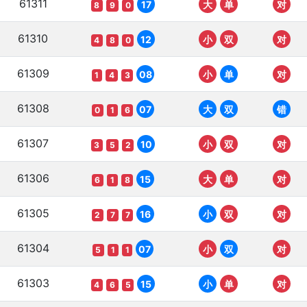
61311
17
大
单
对
8
9
0
61310
12
小
双
对
4
8
0
61309
08
小
单
对
1
4
3
61308
07
大
双
错
0
1
6
61307
10
小
双
对
3
5
2
61306
15
大
单
对
6
1
8
61305
16
小
双
对
2
7
7
61304
07
小
双
对
5
1
1
61303
15
小
单
对
4
6
5