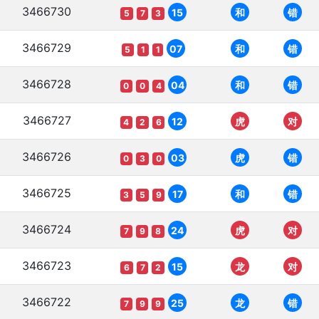
3466730
15
和
错
5
7
3
3466729
07
和
错
5
1
1
3466728
04
和
错
0
0
4
3466727
12
虎
对
4
2
6
3466726
03
虎
错
0
3
0
3466725
17
和
错
3
5
9
3466724
24
虎
对
7
9
8
3466723
15
龙
对
6
7
2
3466722
25
龙
错
7
9
9