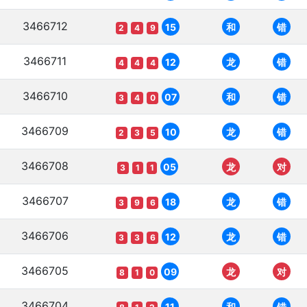
3466712
15
和
错
2
4
9
3466711
12
龙
错
4
4
4
3466710
07
和
错
3
4
0
3466709
10
龙
错
2
3
5
3466708
05
龙
对
3
1
1
3466707
18
龙
错
3
9
6
3466706
12
龙
错
3
3
6
3466705
09
龙
对
8
1
0
3466704
11
和
错