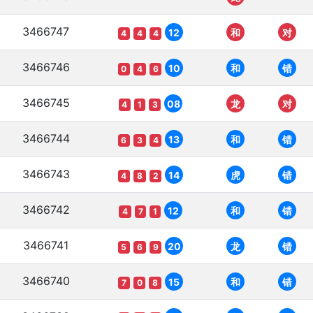
3466747
12
和
对
4
4
4
3466746
10
和
错
0
4
6
3466745
08
龙
对
4
1
3
3466744
13
和
错
6
3
4
3466743
14
虎
错
4
8
2
3466742
12
和
错
4
7
1
3466741
20
龙
错
5
6
9
3466740
15
和
错
7
0
8