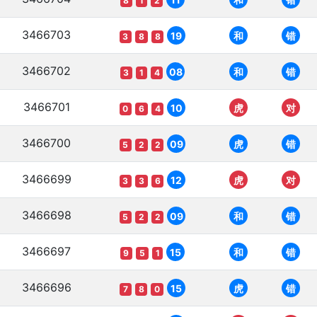
8
1
2
3466703
19
和
错
3
8
8
3466702
08
和
错
3
1
4
3466701
10
虎
对
0
6
4
3466700
09
虎
错
5
2
2
3466699
12
虎
对
3
3
6
3466698
09
和
错
5
2
2
3466697
15
和
错
9
5
1
3466696
15
虎
错
7
8
0