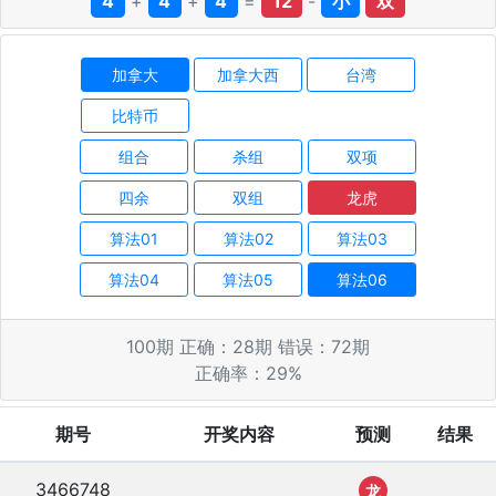
4
+
4
+
4
=
12
-
小
双
加拿大
加拿大西
台湾
比特币
组合
杀组
双项
四余
双组
龙虎
算法01
算法02
算法03
算法04
算法05
算法06
100
期 正确：
28
期 错误：
72
期
正确率：
29
%
期号
开奖内容
预测
结果
3466748
龙