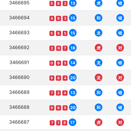
3466695
13
虎
错
5
6
2
3466694
15
和
错
4
8
3
3466693
15
龙
错
5
5
5
3466692
18
虎
对
2
9
7
3466691
14
龙
错
0
9
5
3466690
20
龙
对
8
8
4
3466689
13
和
错
7
2
4
3466688
20
和
错
9
6
5
3466687
17
虎
对
7
1
9