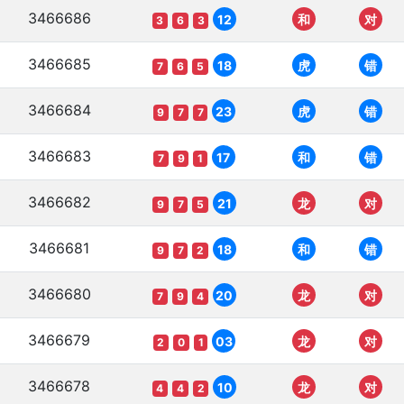
3466686
12
和
对
3
6
3
3466685
18
虎
错
7
6
5
3466684
23
虎
错
9
7
7
3466683
17
和
错
7
9
1
3466682
21
龙
对
9
7
5
3466681
18
和
错
9
7
2
3466680
20
龙
对
7
9
4
3466679
03
龙
对
2
0
1
3466678
10
龙
对
4
4
2