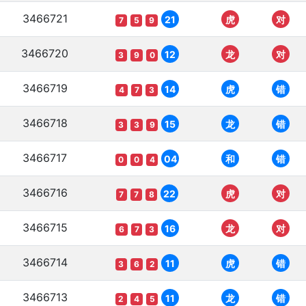
3466721
21
虎
对
7
5
9
3466720
12
龙
对
3
9
0
3466719
14
虎
错
4
7
3
3466718
15
龙
错
3
3
9
3466717
04
和
错
0
0
4
3466716
22
虎
对
7
7
8
3466715
16
龙
对
6
7
3
3466714
11
虎
错
3
6
2
3466713
11
龙
错
2
4
5