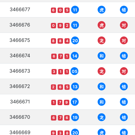
3466677
11
虎
错
6
0
5
3466676
11
虎
对
0
9
2
3466675
20
龙
对
8
8
4
3466674
14
和
错
6
7
1
3466673
05
龙
对
3
1
1
3466672
13
和
错
2
6
5
3466671
17
和
错
1
7
9
3466670
19
龙
错
6
7
6
3466669
20
虎
错
9
3
8