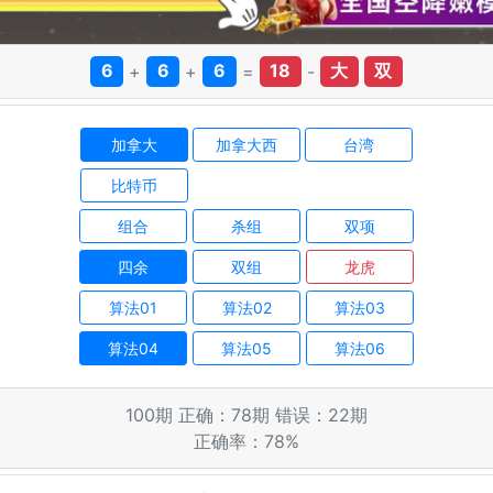
6
+
6
+
6
=
18
-
大
双
加拿大
加拿大西
台湾
比特币
组合
杀组
双项
四余
双组
龙虎
算法01
算法02
算法03
算法04
算法05
算法06
100
期 正确：
78
期 错误：
22
期
正确率：
78
%