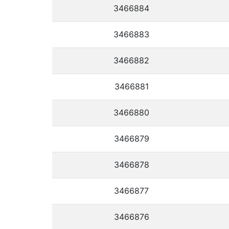
3466884
3466883
3466882
3466881
3466880
3466879
3466878
3466877
3466876