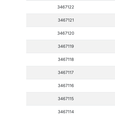
3467122
3467121
3467120
3467119
3467118
3467117
3467116
3467115
3467114