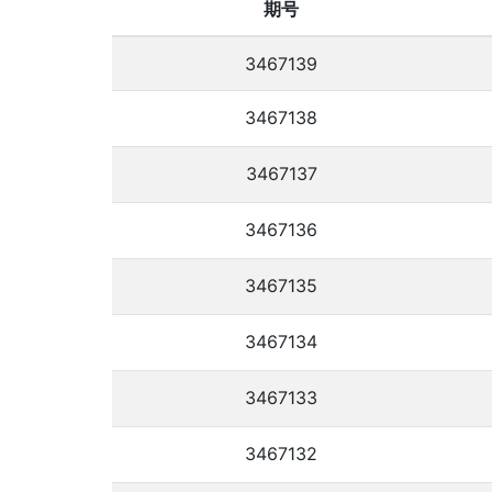
期号
3467139
3467138
3467137
3467136
3467135
3467134
3467133
3467132