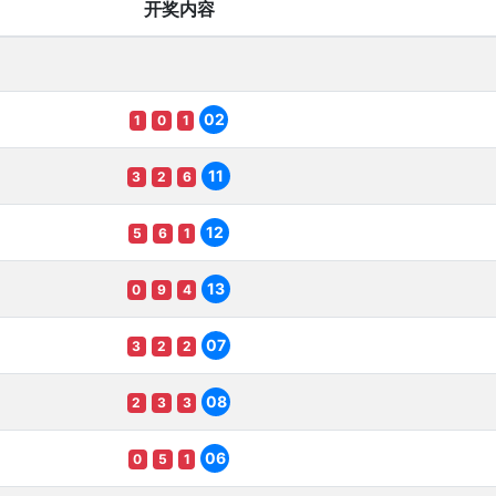
开奖内容
02
1
0
1
11
3
2
6
12
5
6
1
13
0
9
4
07
3
2
2
08
2
3
3
06
0
5
1