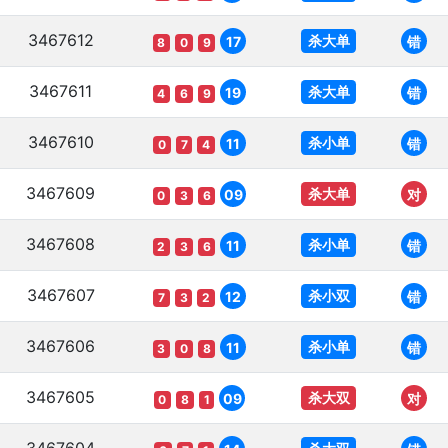
3467612
杀大单
17
错
8
0
9
3467611
杀大单
19
错
4
6
9
3467610
杀小单
11
错
0
7
4
3467609
杀大单
09
对
0
3
6
3467608
杀小单
11
错
2
3
6
3467607
杀小双
12
错
7
3
2
3467606
杀小单
11
错
3
0
8
3467605
杀大双
09
对
0
8
1