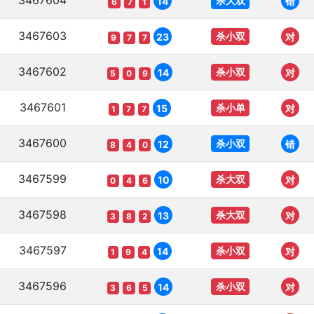
3467604
杀大双
14
错
6
7
1
3467603
杀小双
23
对
9
7
7
3467602
杀小双
14
对
5
0
9
3467601
杀小单
15
对
1
7
7
3467600
杀小双
12
错
8
4
0
3467599
杀大双
10
对
0
4
6
3467598
杀大双
13
对
3
8
2
3467597
杀小双
14
对
1
9
4
3467596
杀小双
14
对
3
6
5